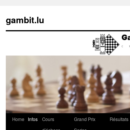
Skip
to
gambit.lu
content
Home
Infos
Cours
Grand Prix
Résultats