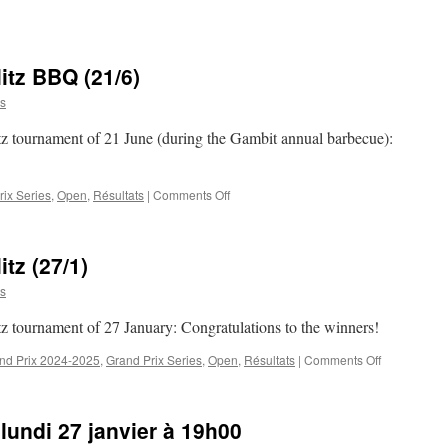
itz BBQ (21/6)
s
itz tournament of 21 June (during the Gambit annual barbecue):
on
rix Series
,
Open
,
Résultats
|
Comments Off
Results
of
the
tz (27/1)
Open
Blitz
s
BBQ
(21/6)
itz tournament of 27 January: Congratulations to the winners!
on
nd Prix 2024-2025
,
Grand Prix Series
,
Open
,
Résultats
|
Comments Off
Results
of
the
 lundi 27 janvier à 19h00
Open