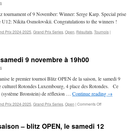
OPEN,
s
le
samedi
itz tournament of 9 November: Winner: Serge Karp. Special prise
7
 U12: Nikita Osmolovskii. Congratulations to the winners !
décembre
à
nd Prix 2024-2025
,
Grand Prix Series
,
Open
,
Résultats
,
Tournois
|
18h30
e samedi 9 novembre à 19h00
s
se le premier tournoi Blitz OPEN de la saison, le samedi 9
e culturel Rotondes Luxembourg, 4 place des Rotondes. Ce
 (système Bronstein) de réflexion …
Continue reading
→
on
nd Prix 2024-2025
,
Grand Prix Series
,
Open
|
Comments Off
Tournoi
blitz
OPEN,
saison – blitz OPEN, le samedi 12
le
samedi
9