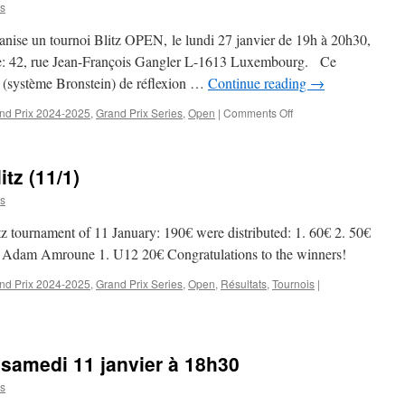
Blitz
s
(27/1)
ise un tournoi Blitz OPEN, le lundi 27 janvier de 19h à 20h30,
e: 42, rue Jean-François Gangler L-1613 Luxembourg. Ce
 (système Bronstein) de réflexion …
Continue reading
→
on
nd Prix 2024-2025
,
Grand Prix Series
,
Open
|
Comments Off
Tournoi
blitz
OPEN,
tz (11/1)
le
lundi
s
27
janvier
itz tournament of 11 January: 190€ were distributed: 1. 60€ 2. 50€
à
€ Adam Amroune 1. U12 20€ Congratulations to the winners!
19h00
nd Prix 2024-2025
,
Grand Prix Series
,
Open
,
Résultats
,
Tournois
|
 samedi 11 janvier à 18h30
s