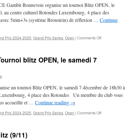
Gambit Bonnevoie organise un tournoi Blitz OPEN, le
, au centre culturel Rotondes Luxembourg, 4 place des
 avec 5min+3s (système Bronstein) de réflexion …
Continue
on
nd Prix 2024-2025
,
Grand Prix Series
,
Open
|
Comments Off
Tournoi
blitz
OPEN,
ournoi blitz OPEN, le samedi 7
le
samedi
11
s
janvier
à
nise un tournoi Blitz OPEN, le samedi 7 décembre de 18h30 à
18h30
es Luxembourg, 4 place des Rotondes Un membre du club vous
us accueillir et …
Continue reading
→
on
nd Prix 2024-2025
,
Grand Prix Series
,
Open
|
Comments Off
[Confirmé
Rotondes]
Tournoi
tz (9/11)
blitz