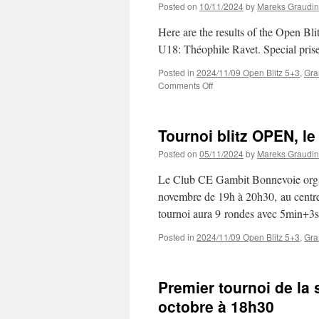
Posted on
10/11/2024
by
Mareks Graudin
Here are the results of the Open Bl
U18: Théophile Ravet. Special prise
Posted in
2024/11/09 Open Blitz 5+3
,
Gra
on
Comments Off
Results
of
the
Tournoi blitz OPEN, l
Open
Blitz
Posted on
05/11/2024
by
Mareks Graudin
(9/11)
Le Club CE Gambit Bonnevoie organi
novembre de 19h à 20h30, au centr
tournoi aura 9 rondes avec 5min+3s
Posted in
2024/11/09 Open Blitz 5+3
,
Gra
Premier tournoi de la 
octobre à 18h30