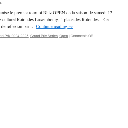
s
novembre
à
ise le premier tournoi Blitz OPEN de la saison, le samedi 12
19h00
re culturel Rotondes Luxembourg, 4 place des Rotondes. Ce
 de réflexion par …
Continue reading
→
on
nd Prix 2024-2025
,
Grand Prix Series
,
Open
|
Comments Off
Premier
tournoi
de
la
saison
–
blitz
OPEN,
le
samedi
12
octobre
à
18h30