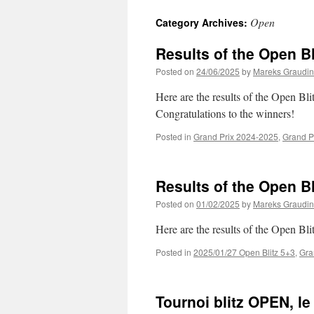
Open
Category Archives:
Results of the Open Bl
Posted on
24/06/2025
by
Mareks Graudin
Here are the results of the Open Bl
Congratulations to the winners!
Posted in
Grand Prix 2024-2025
,
Grand P
Results of the Open Bli
Posted on
01/02/2025
by
Mareks Graudin
Here are the results of the Open Bl
Posted in
2025/01/27 Open Blitz 5+3
,
Gra
Tournoi blitz OPEN, le