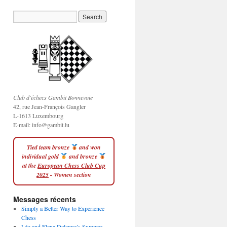
Club d'échecs Gambit Bonnevoie
42, rue Jean-François Gangler
L-1613 Luxembourg
E-mail:
info@gambit.lu
Tied team bronze
and won
individual gold
and bronze
at the
European Chess Club Cup
2025
- Women section
Messages récents
Simply a Better Way to Experience
Chess
Léo and Elena Delanne’s Summer