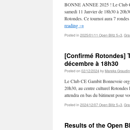
BONNE ANNEE 2025 ! Le Club CE 
samedi 11 Janvier de 18h30 à 20h30
Rotondes. Ce tournoi aura 7 rondes
reading
→
Posted in
2025/01/11 Open Blitz 5+3
,
Gra
[Confirmé Rotondes] T
décembre à 18h30
Posted on
02/12/2024
by
Mareks Graudin
Le Club CE Gambit Bonnevoie orga
20h30, au centre culturel Rotond
attendra en bas du bâtiment pour vo
Posted in
2024/12/07 Open Blitz 5+3
,
Gra
Results of the Open Bli