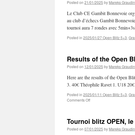
Posted on
21/01/2025
by
Mareks Graudin
Le Club CE Gambit Bonnevoie organ
au club d’échecs Gambit Bonnevoi
tournoi aura 7 rondes avec 5min+3s
Posted in
2025/01/27 Open Blitz 5+3
,
Gra
Results of the Open Bli
Posted on
12/01/2025
by
Mareks Graudin
Here are the results of the Open Bl
3. 40€ Théophile Ravet 1. U18 20
Posted in
2025/01/11 Open Blitz 5+3
,
Gra
on
Comments Off
Results
of
the
Tournoi blitz OPEN, le
Open
Blitz
Posted on
07/01/2025
by
Mareks Graudin
(11/1)