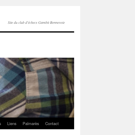
Site du club d'échecs Gambit Bonnevoie
s
Liens
Palmarès
Contact