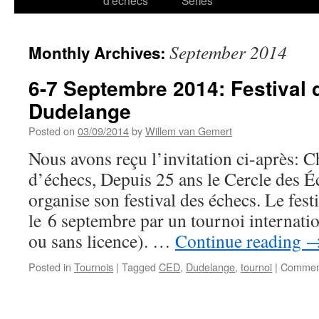
d’échecs
Series
September 2014
Monthly Archives:
6-7 Septembre 2014: Festival 
Dudelange
Posted on
03/09/2014
by
Willem van Gemert
Nous avons reçu l’invitation ci-après: 
d’échecs, Depuis 25 ans le Cercle des 
organise son festival des échecs. Le fest
le 6 septembre par un tournoi internati
ou sans licence). …
Continue reading
Posted in
Tournois
|
Tagged
CED
,
Dudelange
,
tournoi
|
Comment