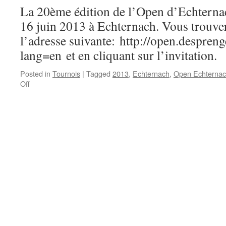
d’échecs
La 20ème édition de l’Open d’Echternach
des
16 juin 2013 à Echternach. Vous trouvere
écoles
de
l’adresse suivante: http://open.despreng
la
lang=en et en cliquant sur l’invitation.
Grande
Région
Posted in
Tournois
|
Tagged
2013
,
Echternach
,
Open Echterna
on
Off
20ème
édition
de
l’Open
d’Echternach
les
15
et
16
juin
2013