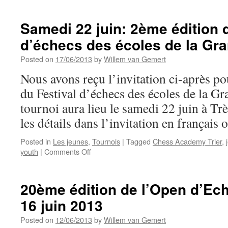
Samedi 22 juin: 2ème édition 
d’échecs des écoles de la Gr
Posted on
17/06/2013
by
Willem van Gemert
Nous avons reçu l’invitation ci-après p
du Festival d’échecs des écoles de la G
tournoi aura lieu le samedi 22 juin à Tr
les détails dans l’invitation en français
Posted in
Les jeunes
,
Tournois
|
Tagged
Chess Academy Trier
,
on
youth
|
Comments Off
Samedi
22
juin:
20ème édition de l’Open d’Ech
2ème
16 juin 2013
édition
du
Posted on
12/06/2013
by
Willem van Gemert
Festival