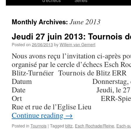
d’échecs
Series
June 2013
Monthly Archives:
Jeudi 27 juin 2013: Tournois d
Posted on
26/06/2013
by
Willem van Gemert
Nous avons reçu l’invitation ci-après po
organisé par le cercle d’échecs Esch R
Blitz-Turnéier Tournois de Blitz ERR
Datum Donnerstag, den 27
Date Jeudi, le 27 jui
Ort ERR-Spiellokal, 
Rue et rue de l’Eglise 
Continue reading
→
Posted in
Tournois
|
Tagged
blitz
,
Esch Rochade/Reine
,
Esch-su