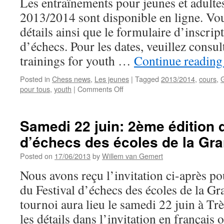
Les entraînements pour jeunes et adultes
2013/2014 sont disponible en ligne. Vou
détails ainsi que le formulaire d’inscrip
d’échecs. Pour les dates, veuillez consul
trainings for youth …
Continue readin
Posted in
Chess news
,
Les jeunes
|
Tagged
2013/2014
,
cours
,
on
pour tous
,
youth
|
Comments Off
Entraînements
pour
la
Samedi 22 juin: 2ème édition 
saison
d’échecs des écoles de la Gr
2013/2014
en
Posted on
17/06/2013
by
Willem van Gemert
ligne
Nous avons reçu l’invitation ci-après p
du Festival d’échecs des écoles de la G
tournoi aura lieu le samedi 22 juin à Tr
les détails dans l’invitation en français