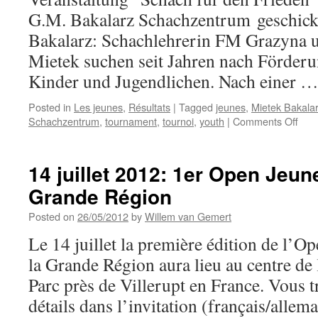
PAIX
G.M. Bakalarz Schachzentrum geschickt
du
26/10
Bakalarz: Schachlehrerin FM Grazyna 
au
Mietek suchen seit Jahren nach Förder
2/11/2012
Kinder und Jugendlichen. Nach einer 
Posted in
Les jeunes
,
Résultats
|
Tagged
jeunes
,
Mietek Bakala
on
Schachzentrum
,
tournament
,
tournoi
,
youth
|
Comments Off
Rap
Sch
für
14 juillet 2012: 1er Open Jeun
den
Grande Région
Frie
201
Posted on
26/05/2012
by
Willem van Gemert
Le 14 juillet la première édition de l’
la Grande Région aura lieu au centre de 
Parc près de Villerupt en France. Vous t
détails dans l’invitation (français/allem