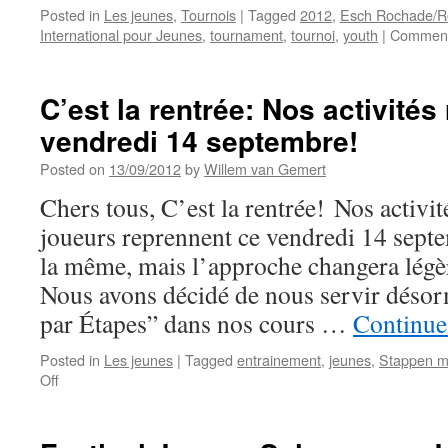
Posted in
Les jeunes
,
Tournois
|
Tagged
2012
,
Esch Rochade/R
International pour Jeunes
,
tournament
,
tournoi
,
youth
|
Comment
C’est la rentrée: Nos activités
vendredi 14 septembre!
Posted on
13/09/2012
by
Willem van Gemert
Chers tous, C’est la rentrée! Nos activi
joueurs reprennent ce vendredi 14 septe
la même, mais l’approche changera légè
Nous avons décidé de nous servir déso
par Étapes” dans nos cours …
Continue
Posted in
Les jeunes
|
Tagged
entrainement
,
jeunes
,
Stappen m
on
Off
C’est
la
rentrée: