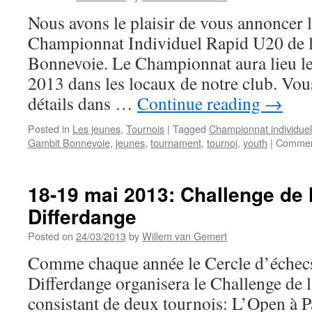
Nous avons le plaisir de vous annoncer 
Championnat Individuel Rapid U20 de 
Bonnevoie. Le Championnat aura lieu le
2013 dans les locaux de notre club. Vous
détails dans …
Continue reading
→
Posted in
Les jeunes
,
Tournois
|
Tagged
Championnat individue
Gambit Bonnevoie
,
jeunes
,
tournament
,
tournoi
,
youth
|
Commen
18-19 mai 2013: Challenge de l
Differdange
Posted on
24/03/2013
by
Willem van Gemert
Comme chaque année le Cercle d’échecs
Differdange organisera le Challenge de l
consistant de deux tournois: L’Open à P