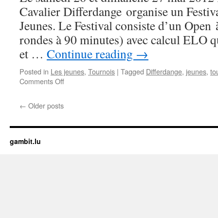
Cavalier Differdange organise un Festiv
Jeunes. Le Festival consiste d’un Open 
rondes à 90 minutes) avec calcul ELO qu
et …
Continue reading
→
Posted in
Les jeunes
,
Tournois
|
Tagged
Differdange
,
jeunes
,
to
on
Comments Off
Féstival
d’Échecs
←
Older posts
pour
Jeunes
les
26/27
gambit.lu
mai
2012
à
Differdange