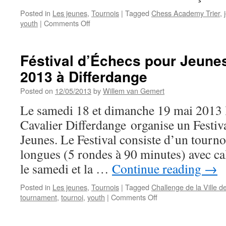
Posted in
Les jeunes
,
Tournois
|
Tagged
Chess Academy Trier
,
on
youth
|
Comments Off
Samedi
22
juin:
Féstival d’Échecs pour Jeunes
2ème
2013 à Differdange
édition
du
Posted on
12/05/2013
by
Willem van Gemert
Festival
d’échecs
Le samedi 18 et dimanche 19 mai 2013 
des
Cavalier Differdange organise un Festiv
écoles
de
Jeunes. Le Festival consiste d’un tourn
la
longues (5 rondes à 90 minutes) avec ca
Grande
Région
le samedi et la …
Continue reading
→
Posted in
Les jeunes
,
Tournois
|
Tagged
Challenge de la Ville d
on
tournament
,
tournoi
,
youth
|
Comments Off
Féstival
d’Échecs