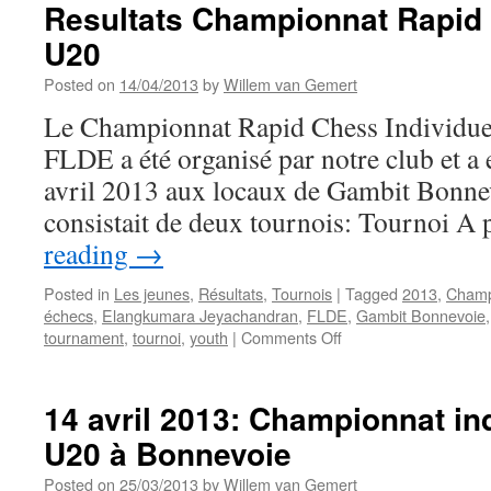
pour
Resultats Championnat Rapid 
Jeunes
U20
les
18/19
Posted on
14/04/2013
by
Willem van Gemert
mai
2013
Le Championnat Rapid Chess Individue
à
FLDE a été organisé par notre club et a 
Differdange
avril 2013 aux locaux de Gambit Bonne
consistait de deux tournois: Tournoi A
reading
→
Posted in
Les jeunes
,
Résultats
,
Tournois
|
Tagged
2013
,
Champ
échecs
,
Elangkumara Jeyachandran
,
FLDE
,
Gambit Bonnevoie
on
tournament
,
tournoi
,
youth
|
Comments Off
Resultats
Championnat
Rapid
14 avril 2013: Championnat in
Chess
U20 à Bonnevoie
Individuel
U20
Posted on
25/03/2013
by
Willem van Gemert