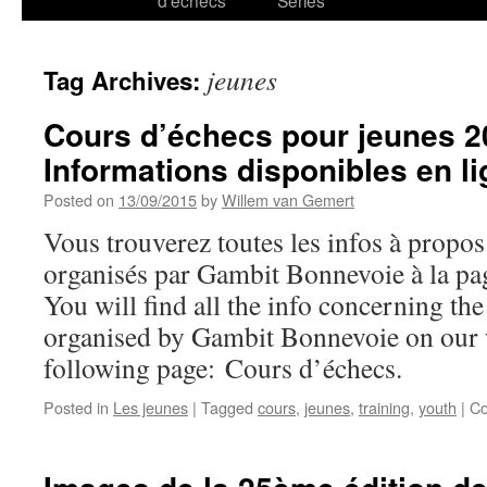
d’échecs
Series
jeunes
Tag Archives:
Cours d’échecs pour jeunes 2
Informations disponibles en l
Posted on
13/09/2015
by
Willem van Gemert
Vous trouverez toutes les infos à propo
organisés par Gambit Bonnevoie à la pa
You will find all the info concerning th
organised by Gambit Bonnevoie on our w
following page: Cours d’échecs.
Posted in
Les jeunes
|
Tagged
cours
,
jeunes
,
training
,
youth
|
Co