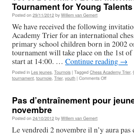
Tournament for Young Talents 
2013
(19,
Posted on
29/11/2012
by
Willem van Gemert
20,
26
We have received the following invitati
et
Academy Trier for an international che
27
janvier)
primary school children born in 2002 o
tournament will take place on the 1st o
start at 14:00. …
Continue reading
→
Posted in
Les jeunes
,
Tournois
|
Tagged
Chess Academy Trier
,
on
tournament
,
tournoie
,
Trier
,
youth
|
Comments Off
1st
of
December
Pas d’entraînement pour jeune
2012:
novembre
International
Chess
Posted on
24/10/2012
by
Willem van Gemert
Tournament
for
Le vendredi 2 novembre il n’y aura pas
Young