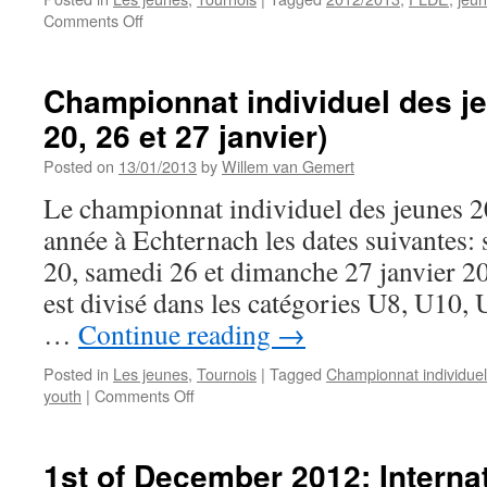
on
Comments Off
Dimanche
24
février
Championnat individuel des je
2013:
20, 26 et 27 janvier)
Open
de
Posted on
13/01/2013
by
Willem van Gemert
Luxembourg
pour
Le championnat individuel des jeunes 20
jeunes
année à Echternach les dates suivantes
2013
à
20, samedi 26 et dimanche 27 janvier 
Mondorf
est divisé dans les catégories U8, U10,
…
Continue reading
→
Posted in
Les jeunes
,
Tournois
|
Tagged
Championnat individuel
on
youth
|
Comments Off
Championnat
individuel
des
1st of December 2012: Interna
jeunes