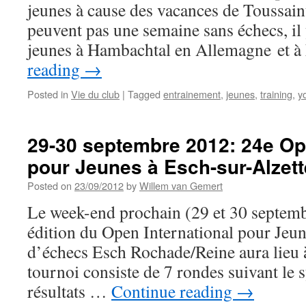
jeunes à cause des vacances de Toussain
Talents
in
peuvent pas une semaine sans échecs, il 
Trier
jeunes à Hambachtal en Allemagne et 
reading
→
Posted in
Vie du club
|
Tagged
entrainement
,
jeunes
,
training
,
y
29-30 septembre 2012: 24e Ope
pour Jeunes à Esch-sur-Alzett
Posted on
23/09/2012
by
Willem van Gemert
Le week-end prochain (29 et 30 septem
édition du Open International pour Jeun
d’échecs Esch Rochade/Reine aura lieu 
tournoi consiste de 7 rondes suivant le s
résultats …
Continue reading
→