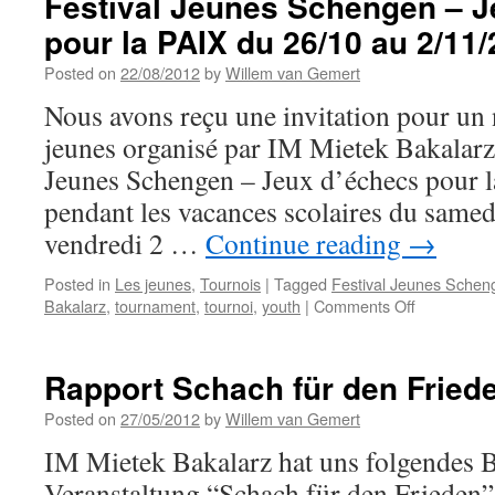
Festival Jeunes Schengen – J
Nos
pour la PAIX du 26/10 au 2/11
activités
reprennent
Posted on
22/08/2012
by
Willem van Gemert
ce
vendredi
Nous avons reçu une invitation pour un
14
jeunes organisé par IM Mietek Bakalarz.
septembre!
Jeunes Schengen – Jeux d’échecs pour l
pendant les vacances scolaires du samed
vendredi 2 …
Continue reading
→
Posted in
Les jeunes
,
Tournois
|
Tagged
Festival Jeunes Schen
on
Bakalarz
,
tournament
,
tournoi
,
youth
|
Comments Off
Festival
Jeunes
Schengen
Rapport Schach für den Fried
–
Jeux
Posted on
27/05/2012
by
Willem van Gemert
d’échecs
IM Mietek Bakalarz hat uns folgendes B
pour
la
Veranstaltung “Schach für den Frieden”