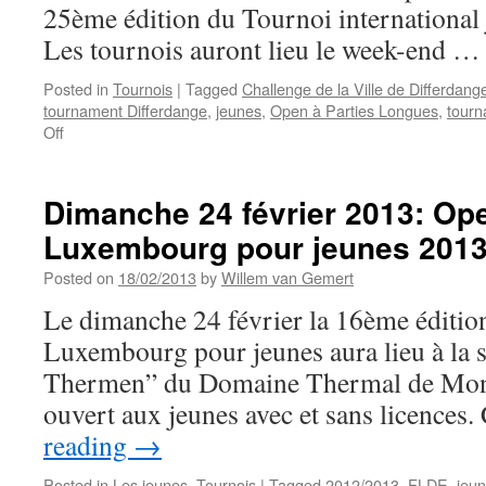
25ème édition du Tournoi international 
Les tournois auront lieu le week-end 
Posted in
Tournois
|
Tagged
Challenge de la Ville de Differdang
tournament Differdange
,
jeunes
,
Open à Parties Longues
,
tour
on
Off
18-
19
mai
Dimanche 24 février 2013: Op
2013:
Luxembourg pour jeunes 2013
Challenge
de
Posted on
18/02/2013
by
Willem van Gemert
la
Ville
Le dimanche 24 février la 16ème éditio
de
Luxembourg pour jeunes aura lieu à la sa
Differdange
Thermen” du Domaine Thermal de Mond
ouvert aux jeunes avec et sans licences
reading
→
Posted in
Les jeunes
,
Tournois
|
Tagged
2012/2013
,
FLDE
,
jeu