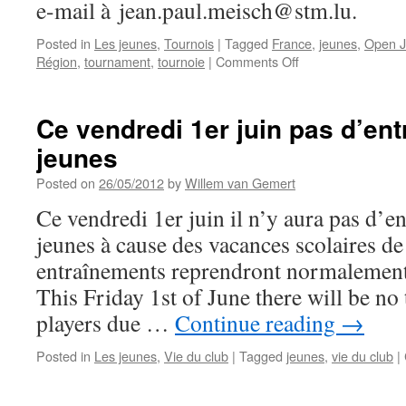
e-mail à jean.paul.meisch@stm.lu.
Posted in
Les jeunes
,
Tournois
|
Tagged
France
,
jeunes
,
Open J
on
Région
,
tournament
,
tournoie
|
Comments Off
14
juillet
2012:
Ce vendredi 1er juin pas d’en
1er
jeunes
Open
Jeunes
Posted on
26/05/2012
by
Willem van Gemert
d’Échecs
de
Ce vendredi 1er juin il n’y aura pas d’
la
jeunes à cause des vacances scolaires de
Grande
Région
entraînements reprendront normalement 
This Friday 1st of June there will be no
players due …
Continue reading
→
Posted in
Les jeunes
,
Vie du club
|
Tagged
jeunes
,
vie du club
|