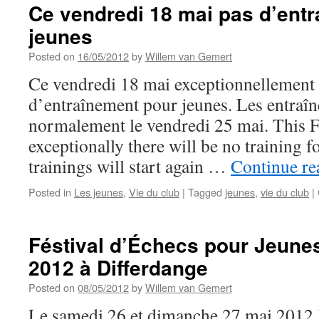
Ce vendredi 18 mai pas d’ent
jeunes
Posted on
16/05/2012
by
Willem van Gemert
Ce vendredi 18 mai exceptionnellement i
d’entraînement pour jeunes. Les entraî
normalement le vendredi 25 mai. This F
exceptionally there will be no training 
trainings will start again …
Continue r
Posted in
Les jeunes
,
Vie du club
|
Tagged
jeunes
,
vie du club
|
Féstival d’Échecs pour Jeunes
2012 à Differdange
Posted on
08/05/2012
by
Willem van Gemert
Le samedi 26 et dimanche 27 mai 2012 