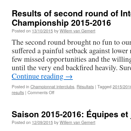
B
c
Results of second round of In
2
Championship 2015-2016
Posted on
13/10/2015
by
Willem van Gemert
The second round brought no fun to our
suffered a painful setback against lower
few missed opportunities and the willin
until the very end backfired heavily. Su
Continue reading
→
Posted in
Championnat interclubs
,
Résultats
|
Tagged
2015/201
on
results
|
Comments Off
Results
of
second
Saison 2015-2016: Équipes et
round
of
Posted on
12/09/2015
by
Willem van Gemert
Interclubs