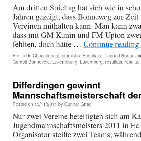
Am dritten Spieltag hat sich wie in sch
Jahren gezeigt, dass Bonneweg zur Zeit 
Vereinen mithalten kann. Man kann zwa
dass mit GM Kunin und FM Upton zwei 
fehlten, doch hätte …
Continue reading
Posted in
Championnat interclubs
,
Résultats
|
Tagged
Bonnevoi
Gambit Bonnevoie
,
Luxembourg
,
Luxemburg
,
résultats
,
results
,
Differdingen gewinnt
Mannschaftsmeisterschaft de
Posted on
15/11/2011
by
Gunnar Gnad
Nur zwei Vereine beteiligten sich am K
Jugendmannschaftsmeisters 2011 in Ec
Organisator stellte zwei Teams, während