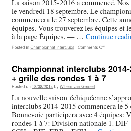
La saison 2015-2016 a commencé. Nos a
Championship
2015-
le vendredi 18 septembre. Le championn
2016
commencera le 27 septembre. Cette anné
équipes. Vous trouverez les équipes et l
à la page Équipes. — …
Continue read
on
Posted in
Championnat interclubs
|
Comments Off
Saison
2015-
2016:
Championnat interclubs 2014-
Équipes
+ grille des rondes 1 à 7
et
joueurs
Posted on
18/08/2014
by
Willem van Gemert
La nouvelle saison échiquéenne s’appr
interclubs 2014-2015 commencera le 5 
Bonnevoie participera avec 4 équipes: Vo
rondes 1 à 7: Division nationale 1. D