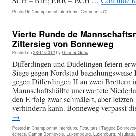
SCH – BIE; ERR – ECH …
Continue r
on
Posted in
Championnat interclubs
|
Comments Off
Championnat
interclubs
2014-
Vierte Runde de Mannschaftsm
2015:
Zittersieg von Bonneweg
Calendrier
+
Posted on
28/11/2012
by
Gunnar Gnad
grille
des
Differdingen und Düdelingen feiern er
rondes
Siege gegen Nordstad beziehungsweise 
1
à
gegen Differdingen II an zwei Brettern i
7
Mannschaftshälfte unerwartete Niederl
den Erfolg zwar schmälert, aber letzten
verhindern kann. Bonneweg verpasst d
→
Posted in
Championnat interclubs
,
Résultats
|
Tagged
Bonnevoi
échecs
,
Gambit Bonnevoie
,
Luxembourg
,
Luxemburg
,
résultats