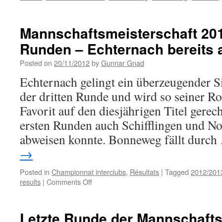
Mannschaftsmeisterschaft 201
Runden – Echternach bereits al
Posted on
20/11/2012
by
Gunnar Gnad
Echternach gelingt ein überzeugender 
der dritten Runde und wird so seiner Rol
Favorit auf den diesjährigen Titel gerec
ersten Runden auch Schifflingen und No
abweisen konnte. Bonneweg fällt durc
→
Posted in
Championnat interclubs
,
Résultats
|
Tagged
2012/201
on
results
|
Comments Off
Mannschaftsmeisterschaft
2012/2013
nach
Letzte Runde der Mannschafts
drei