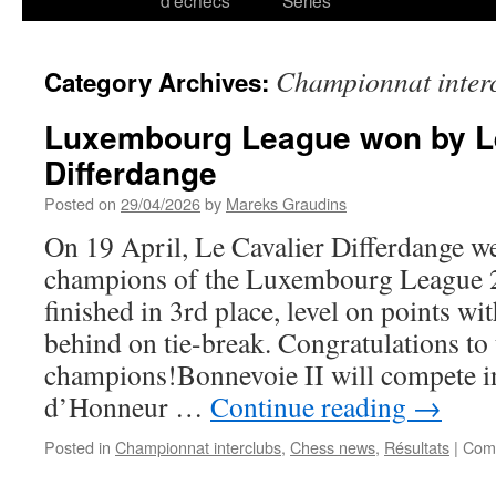
d’échecs
Series
Championnat inter
Category Archives:
Luxembourg League won by Le
Differdange
Posted on
29/04/2026
by
Mareks Graudins
On 19 April, Le Cavalier Differdange w
champions of the Luxembourg League 
finished in 3rd place, level on points w
behind on tie-break. Congratulations to
champions!Bonnevoie II will compete i
d’Honneur …
Continue reading
→
Posted in
Championnat interclubs
,
Chess news
,
Résultats
|
Com