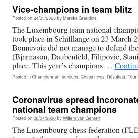
Vice-champions in team blitz
Posted on
24/03/2025
by
Mareks Graudins
The Luxembourg team national champio
took place in Schifflange on 23 March 
Bonnevoie did not manage to defend the 
(Bjarnason, Daubenfeld, Filipovic, Stani
place. This year’s champions …
Contin
Posted in
Championnat interclubs
,
Chess news
,
Résultats
,
Tour
Coronavirus spread incoronat
national team champions
Posted on
28/04/2020
by
Willem van Gemert
The Luxembourg chess federation (FLD