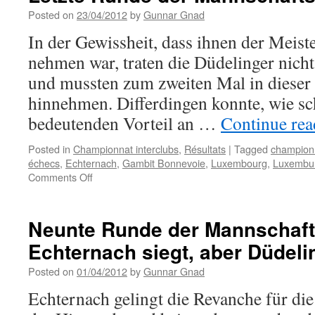
Runden
Posted on
23/04/2012
by
Gunnar Gnad
–
In der Gewissheit, dass ihnen der Meiste
Echternach
bereits
nehmen war, traten die Düdelinger nicht
allein
und mussten zum zweiten Mal in dieser 
in
Front
hinnehmen. Differdingen konnte, wie sch
bedeutenden Vorteil an …
Continue re
Posted in
Championnat interclubs
,
Résultats
|
Tagged
championn
échecs
,
Echternach
,
Gambit Bonnevoie
,
Luxembourg
,
Luxembu
on
Comments Off
Letzte
Runde
der
Neunte Runde der Mannschaft
Mannschaftsmeisterschaft
Echternach siegt, aber Düdeli
Posted on
01/04/2012
by
Gunnar Gnad
Echternach gelingt die Revanche für die