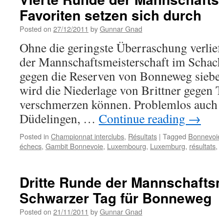
Favoriten setzen sich durch
Posted on
27/12/2011
by
Gunnar Gnad
Ohne die geringste Überraschung verlief
der Mannschaftsmeisterschaft im Schac
gegen die Reserven von Bonneweg siebe
wird die Niederlage von Brittner gegen T
verschmerzen können. Problemlos auch 
Düdelingen, …
Continue reading
→
Posted in
Championnat interclubs
,
Résultats
|
Tagged
Bonnevoi
échecs
,
Gambit Bonnevoie
,
Luxembourg
,
Luxemburg
,
résultats
Dritte Runde der Mannschafts
Schwarzer Tag für Bonneweg
Posted on
21/11/2011
by
Gunnar Gnad