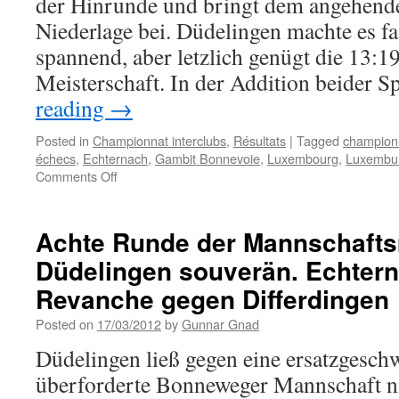
der Hinrunde und bringt dem angehende
Niederlage bei. Düdelingen machte es f
spannend, aber letzlich genügt die 13:1
Meisterschaft. In der Addition beider 
reading
→
Posted in
Championnat interclubs
,
Résultats
|
Tagged
championn
échecs
,
Echternach
,
Gambit Bonnevoie
,
Luxembourg
,
Luxembu
on
Comments Off
Neunte
Runde
der
Achte Runde der Mannschafts
Mannschaftsmeisterschaft
Düdelingen souverän. Echtern
–
Echternach
Revanche gegen Differdingen
siegt,
aber
Posted on
17/03/2012
by
Gunnar Gnad
Düdelingen
Düdelingen ließ gegen eine ersatzgesch
wird
Meister
überforderte Bonneweger Mannschaft n