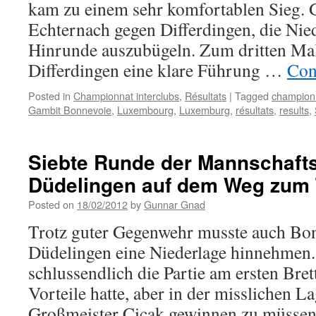
kam zu einem sehr komfortablen Sieg. G
Echternach gegen Differdingen, die Nied
Hinrunde auszubügeln. Zum dritten Mal
Differdingen eine klare Führung …
Con
Posted in
Championnat interclubs
,
Résultats
|
Tagged
championn
Gambit Bonnevoie
,
Luxembourg
,
Luxemburg
,
résultats
,
results
,
Siebte Runde der Mannschafts
Düdelingen auf dem Weg zum T
Posted on
18/02/2012
by
Gunnar Gnad
Trotz guter Gegenwehr musste auch Bo
Düdelingen eine Niederlage hinnehmen.
schlussendlich die Partie am ersten Brett
Vorteile hatte, aber in der misslichen L
Großmeister Cicak gewinnen zu müss