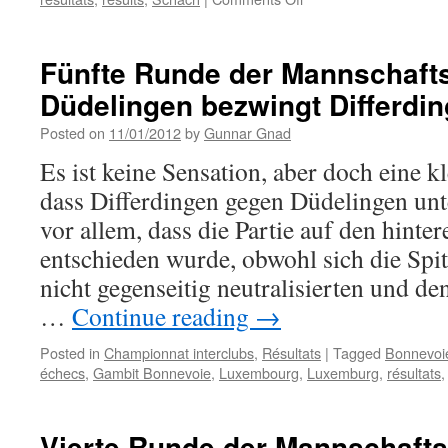
Sechste
Runde
der
Fünfte Runde der Mannschafts
Mannschaftsmeistersc
Düdelingen bezwingt Differdi
–
Düdelingen
Posted on
11/01/2012
by
Gunnar Gnad
überrollt
Echternach
Es ist keine Sensation, aber doch eine 
dass Differdingen gegen Düdelingen unter
vor allem, dass die Partie auf den hinter
entschieden wurde, obwohl sich die Spit
nicht gegenseitig neutralisierten und de
…
Continue reading
→
Posted in
Championnat interclubs
,
Résultats
|
Tagged
Bonnevoi
échecs
,
Gambit Bonnevoie
,
Luxembourg
,
Luxemburg
,
résultats
Vierte Runde der Mannschafts