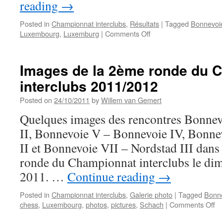
reading
→
Posted in
Championnat interclubs
,
Résultats
|
Tagged
Bonnevoi
on
Luxembourg
,
Luxemburg
|
Comments Off
Zweite
Runde
der
Images de la 2ème ronde du 
Mannschaftsmeistersc
interclubs 2011/2012
–
Differdingen
Posted on
24/10/2011
by
Willem van Gemert
bezwingt
Echternach
Quelques images des rencontres Bonnevo
II, Bonnevoie V – Bonnevoie IV, Bonn
II et Bonnevoie VII – Nordstad III dans
ronde du Championnat interclubs le di
2011. …
Continue reading
→
Posted in
Championnat interclubs
,
Galerie photo
|
Tagged
Bonn
o
chess
,
Luxembourg
,
photos
,
pictures
,
Schach
|
Comments Off
I