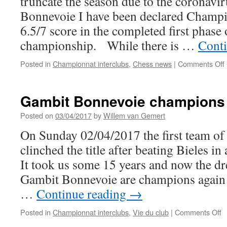
truncate the season due to the coronavir
Bonnevoie I have been declared Champi
6.5/7 score in the completed first phase 
championship. While there is …
Cont
Posted in
Championnat interclubs
,
Chess news
|
Comments Off
Gambit Bonnevoie champions 
Posted on
03/04/2017
by
Willem van Gemert
On Sunday 02/04/2017 the first team o
clinched the title after beating Bieles in
It took us some 15 years and now the d
Gambit Bonnevoie are champions again
…
Continue reading
→
o
Posted in
Championnat interclubs
,
Vie du club
|
Comments Off
G