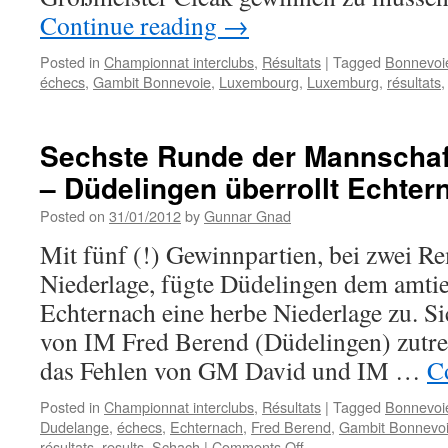
Continue reading
→
Posted in
Championnat interclubs
,
Résultats
|
Tagged
Bonnevoi
échecs
,
Gambit Bonnevoie
,
Luxembourg
,
Luxemburg
,
résultats
Sechste Runde der Mannschaf
– Düdelingen überrollt Echter
Posted on
31/01/2012
by
Gunnar Gnad
Mit fünf (!) Gewinnpartien, bei zwei Re
Niederlage, fügte Düdelingen dem amti
Echternach eine herbe Niederlage zu. Sic
von IM Fred Berend (Düdelingen) zutre
das Fehlen von GM David und IM …
C
Posted in
Championnat interclubs
,
Résultats
|
Tagged
Bonnevoi
Dudelange
,
échecs
,
Echternach
,
Fred Berend
,
Gambit Bonnevo
on
résultats
,
results
,
Schach
|
Comments Off