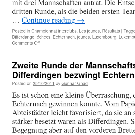
mit drei Mannschaften antrat. Die Entsc
dritten Runde, als die beiden ersten Tea
…
Continue reading
→
Posted in
Championnat interclubs
,
Les jeunes
,
Résultats
|
Tagg
Differdange
,
échecs
,
Echternach
,
jeunes
,
Luxembourg
,
Luxemb
on
Comments Off
Differdingen
gewinnt
Mannschaftsmeisterschaft
Zweite Runde der Mannschafts
der
Differdingen bezwingt Echter
Jugend
Posted on
25/10/2011
by
Gunnar Gnad
Es ist schon eine kleine Überraschung, 
Echternach gewinnen konnte. Vom Papie
Abteistädter leicht favorisiert, da sie an
stärker besetzt waren als Differdingen. S
Begegnung aber auf den vorderen Bret