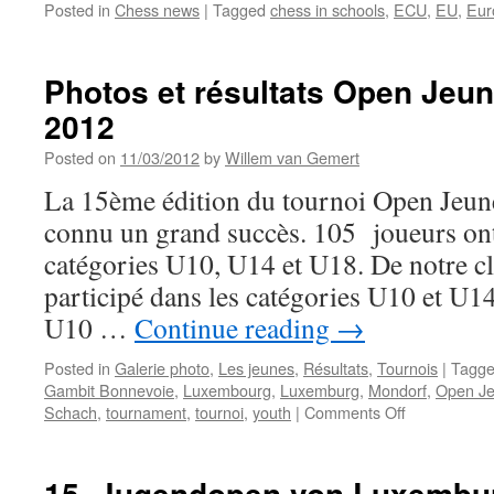
Posted in
Chess news
|
Tagged
chess in schools
,
ECU
,
EU
,
Eur
Photos et résultats Open Jeu
2012
Posted on
11/03/2012
by
Willem van Gemert
La 15ème édition du tournoi Open Jeu
connu un grand succès. 105 joueurs ont 
catégories U10, U14 et U18. De notre c
participé dans les catégories U10 et U14
U10 …
Continue reading
→
Posted in
Galerie photo
,
Les jeunes
,
Résultats
,
Tournois
|
Tagg
Gambit Bonnevoie
,
Luxembourg
,
Luxemburg
,
Mondorf
,
Open Je
on
Schach
,
tournament
,
tournoi
,
youth
|
Comments Off
Photos
et
résultats
15. Jugendopen von Luxembu