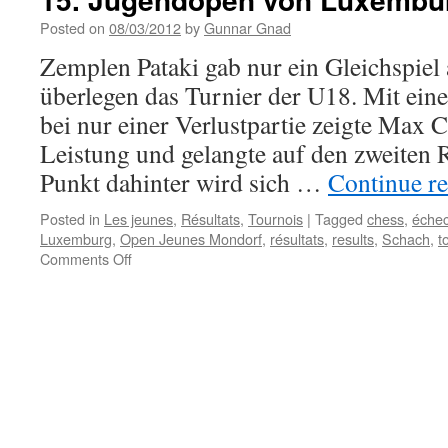
Open
Jeunes
Posted on
08/03/2012
by
Gunnar Gnad
de
Zemplen Pataki gab nur ein Gleichspiel
Mondorf
2012
überlegen das Turnier der U18. Mit ei
bei nur einer Verlustpartie zeigte Max C
Leistung und gelangte auf den zweiten 
Punkt dahinter wird sich …
Continue r
Posted in
Les jeunes
,
Résultats
,
Tournois
|
Tagged
chess
,
éche
Luxemburg
,
Open Jeunes Mondorf
,
résultats
,
results
,
Schach
,
t
on
Comments Off
15.
Jugendopen
von
Luxemburg