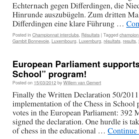
Echternach gegen Differdingen, die Nied
Hinrunde auszubügeln. Zum dritten Mal
Differdingen eine klare Führung …
Con
Posted in
Championnat interclubs
,
Résultats
|
Tagged
championn
Gambit Bonnevoie
,
Luxembourg
,
Luxemburg
,
résultats
,
results
,
European Parliament supports
School” program!
Posted on
15/03/2012
by
Willem van Gemert
Finally the Written Declaration 50/2011
implementation of the Chess in School
votes in the European Parliament: 392 
signed the declaration. One hurdle is ta
of chess in the educational …
Continue