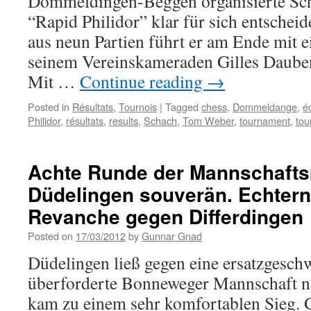
Dommeldingen-Beggen organisierte Sch
“Rapid Philidor” klar für sich entschei
aus neun Partien führt er am Ende mit 
seinem Vereinskameraden Gilles Daubenf
Mit …
Continue reading
→
Posted in
Résultats
,
Tournois
|
Tagged
chess
,
Dommeldange
,
é
Philidor
,
résultats
,
results
,
Schach
,
Tom Weber
,
tournament
,
tou
Achte Runde der Mannschafts
Düdelingen souverän. Echtern
Revanche gegen Differdingen
Posted on
17/03/2012
by
Gunnar Gnad
Düdelingen ließ gegen eine ersatzgesch
überforderte Bonneweger Mannschaft n
kam zu einem sehr komfortablen Sieg. G