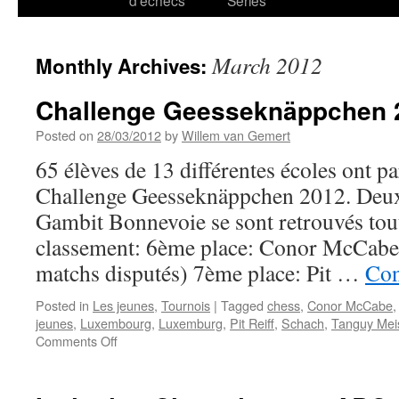
d’échecs
Series
March 2012
Monthly Archives:
Challenge Geesseknäppchen 2
Posted on
28/03/2012
by
Willem van Gemert
65 élèves de 13 différentes écoles ont p
Challenge Geesseknäppchen 2012. Deux
Gambit Bonnevoie se sont retrouvés tou
classement: 6ème place: Conor McCabe a
matchs disputés) 7ème place: Pit …
Con
Posted in
Les jeunes
,
Tournois
|
Tagged
chess
,
Conor McCabe
jeunes
,
Luxembourg
,
Luxemburg
,
Pit Reiff
,
Schach
,
Tanguy Mei
on
Comments Off
Challenge
Geesseknäppchen
2012