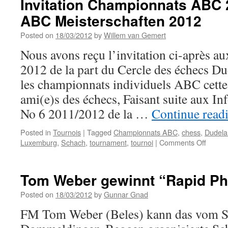
Invitation Championnats ABC 
–
ABC Meisterschaften 2012
Résultats
Posted on
18/03/2012
by
Willem van Gemert
Nous avons reçu l’invitation ci-après
2012 de la part du Cercle des échecs Du
les championnats individuels ABC cette
ami(e)s des échecs, Faisant suite aux In
No 6 2011/2012 de la …
Continue read
Posted in
Tournois
|
Tagged
Championnats ABC
,
chess
,
Dudela
on
Luxemburg
,
Schach
,
tournament
,
tournoi
|
Comments Off
Invitat
Champ
ABC
Tom Weber gewinnt “Rapid Phi
2012/E
ABC
Posted on
18/03/2012
by
Gunnar Gnad
Meiste
FM Tom Weber (Beles) kann das vom S
2012