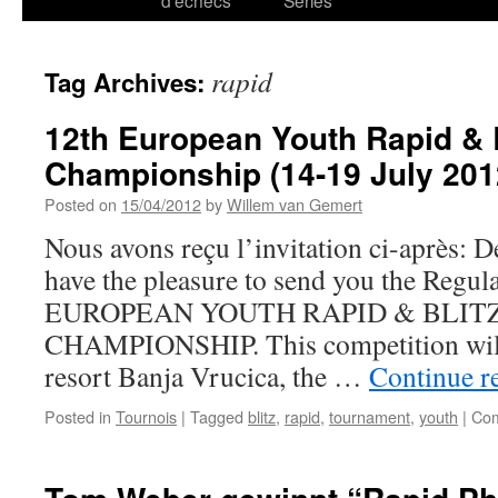
d’échecs
Series
rapid
Tag Archives:
12th European Youth Rapid & 
Championship (14-19 July 201
Posted on
15/04/2012
by
Willem van Gemert
Nous avons reçu l’invitation ci-après: D
have the pleasure to send you the Regula
EUROPEAN YOUTH RAPID & BLITZ U 
CHAMPIONSHIP. This competition will b
resort Banja Vrucica, the …
Continue r
Posted in
Tournois
|
Tagged
blitz
,
rapid
,
tournament
,
youth
|
Com