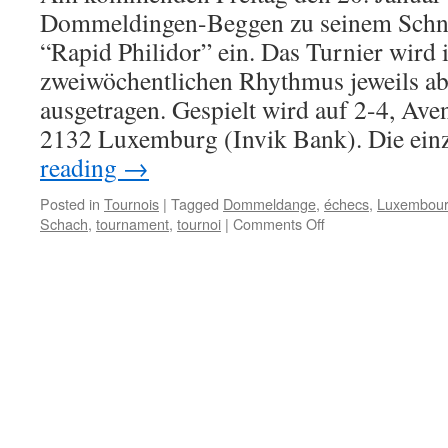
Dommeldingen-Beggen zu seinem Schne
“Rapid Philidor” ein. Das Turnier wird 
zweiwöchentlichen Rhythmus jeweils a
ausgetragen. Gespielt wird auf 2-4, Av
2132 Luxemburg (Invik Bank). Die ei
reading
→
Posted in
Tournois
|
Tagged
Dommeldange
,
échecs
,
Luxembou
on
Schach
,
tournament
,
tournoi
|
Comments Off
Schnellschachturni
“Rapid
Philidor”
in
Luxemburg