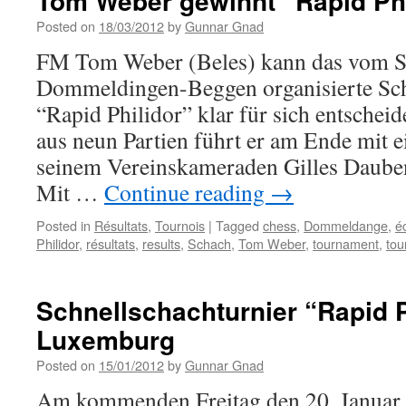
Tom Weber gewinnt “Rapid Phi
Posted on
18/03/2012
by
Gunnar Gnad
FM Tom Weber (Beles) kann das vom S
Dommeldingen-Beggen organisierte Sch
“Rapid Philidor” klar für sich entschei
aus neun Partien führt er am Ende mit 
seinem Vereinskameraden Gilles Daubenf
Mit …
Continue reading
→
Posted in
Résultats
,
Tournois
|
Tagged
chess
,
Dommeldange
,
é
Philidor
,
résultats
,
results
,
Schach
,
Tom Weber
,
tournament
,
tou
Schnellschachturnier “Rapid P
Luxemburg
Posted on
15/01/2012
by
Gunnar Gnad
Am kommenden Freitag den 20. Januar l