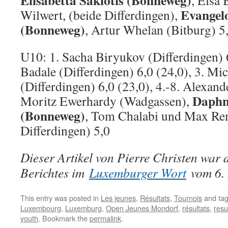
Elisabetta Sakiotis (Bonneweg)
, Elsa
Evangelo
Wilwert, (beide Differdingen),
(Bonneweg)
, Artur Whelan (Bitburg) 5
U10: 1. Sacha Biryukov (Differdingen) 
Badale (Differdingen) 6,0 (24,0), 3. Mi
(Differdingen) 6,0 (23,0), 4.-8. Alexand
Daphn
Moritz Ewerhardy (Wadgassen),
(Bonneweg)
, Tom Chalabi und Max Re
Differdingen) 5,0
Dieser Artikel von Pierre Christen war
Berichtes im
Luxemburger Wort
vom 6.
This entry was posted in
Les jeunes
,
Résultats
,
Tournois
and ta
Luxembourg
,
Luxemburg
,
Open Jeunes Mondorf
,
résultats
,
resu
youth
. Bookmark the
permalink
.