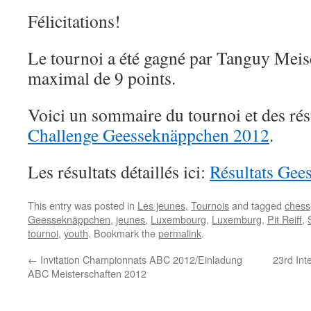
Félicitations!
Le tournoi a été gagné par Tanguy Meisc
maximal de 9 points.
Voici un sommaire du tournoi et des rés
Challenge Geesseknäppchen 2012
.
Les résultats détaillés ici:
Résultats Ge
This entry was posted in
Les jeunes
,
Tournois
and tagged
chess
Geesseknäppchen
,
jeunes
,
Luxembourg
,
Luxemburg
,
Pit Reiff
,
tournoi
,
youth
. Bookmark the
permalink
.
←
Invitation Championnats ABC 2012/Einladung
23rd Int
ABC Meisterschaften 2012