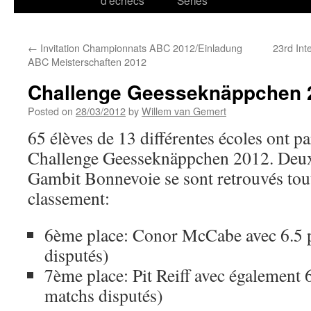
d’échecs
Series
←
Invitation Championnats ABC 2012/Einladung
23rd Int
ABC Meisterschaften 2012
Challenge Geesseknäppchen 2
Posted on
28/03/2012
by
Willem van Gemert
65 élèves de 13 différentes écoles ont p
Challenge Geesseknäppchen 2012. Deux
Gambit Bonnevoie se sont retrouvés tou
classement:
6ème place: Conor McCabe avec 6.5 p
disputés)
7ème place: Pit Reiff avec également 6
matchs disputés)