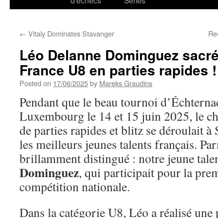
d’échecs
Series
←
Vitaly Dominates Stavanger
Res
Léo Delanne Dominguez sacr
France U8 en parties rapides !
Posted on
17/06/2025
by
Mareks Graudins
Pendant que le beau tournoi d’Échternac
Luxembourg le 14 et 15 juin 2025, le c
de parties rapides et blitz se déroulait 
les meilleurs jeunes talents français. P
brillamment distingué : notre jeune tal
Dominguez
, qui participait pour la prem
compétition nationale.
Dans la catégorie U8, Léo a réalisé un