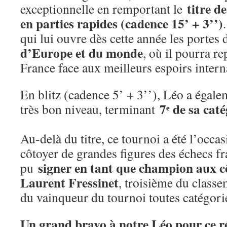
titre 
exceptionnelle en remportant le
en parties rapides (cadence 15’ + 3’’)
qui lui ouvre dès cette année les portes
d’Europe et du monde
, où il pourra re
France face aux meilleurs espoirs inter
En blitz (cadence 5’ + 3’’), Léo a égale
7ᵉ de sa caté
très bon niveau, terminant
Au-delà du titre, ce tournoi a été l’occ
côtoyer de grandes figures des échecs f
signer en tant que champion aux 
pu
Laurent Fressinet
, troisième du classe
du vainqueur du tournoi toutes catégor
Un grand bravo à notre Léo pour ce ré