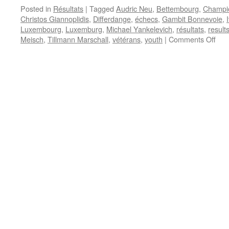
Posted in
Résultats
|
Tagged
Audric Neu
,
Bettembourg
,
Champio
Christos Giannoplidis
,
Differdange
,
échecs
,
Gambit Bonnevoie
,
Luxembourg
,
Luxemburg
,
Michael Yankelevich
,
résultats
,
result
on
Meisch
,
Tillmann Marschall
,
vétérans
,
youth
|
Comments Off
Meis
der
Jug
und
der
Vet
–
Chri
Gian
Lan
bei
den
U8