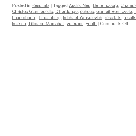
Posted in
Résultats
|
Tagged
Audric Neu
,
Bettembourg
,
Champio
Christos Giannoplidis
,
Differdange
,
échecs
,
Gambit Bonnevoie
,
Luxembourg
,
Luxemburg
,
Michael Yankelevich
,
résultats
,
result
on
Meisch
,
Tillmann Marschall
,
vétérans
,
youth
|
Comments Off
Meis
der
Jug
und
der
Vet
–
Chri
Gian
Lan
bei
den
U8