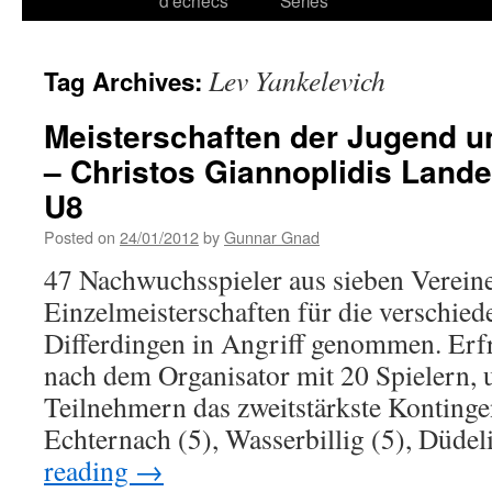
d’échecs
Series
Lev Yankelevich
Tag Archives:
Meisterschaften der Jugend u
– Christos Giannoplidis Lande
U8
Posted on
24/01/2012
by
Gunnar Gnad
47 Nachwuchsspieler aus sieben Verein
Einzelmeisterschaften für die verschie
Differdingen in Angriff genommen. Erfre
nach dem Organisator mit 20 Spielern, 
Teilnehmern das zweitstärkste Kontinge
Echternach (5), Wasserbillig (5), Düd
reading
→