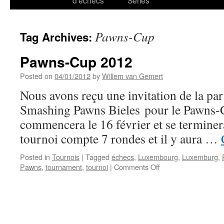
d’échecs
Series
Pawns-Cup
Tag Archives:
Pawns-Cup 2012
Posted on
04/01/2012
by
Willem van Gemert
Nous avons reçu une invitation de la pa
Smashing Pawns Bieles pour le Pawns-
commencera le 16 février et se terminera
tournoi compte 7 rondes et il y aura …
Posted in
Tournois
|
Tagged
échecs
,
Luxembourg
,
Luxemburg
,
on
Pawns
,
tournament
,
tournoi
|
Comments Off
Pawns-
Cup
2012